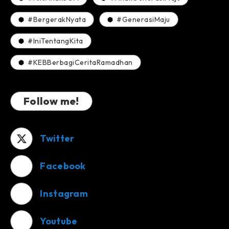
#BergerakNyata
#GenerasiMaju
#IniTentangKita
#KEBBerbagiCeritaRamadhan
Follow me!
Twitter
Facebook
Instagram
Youtube