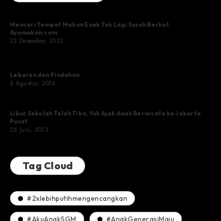
Mencari Tempat Makan Enak Tak Lagi Susah Berkat
Ayomakan.com
22 Desember, 2022
Lebaran dan Pindahan
8 Agustus, 2014
Libur Sekolah Telah Tiba, Yuk Ajak Anak Berwisata ke Jakarta
Pusat
26 Juni, 2023
Tag Cloud
#2xlebihputihmengencangkan
#AkuAnakSGM
#AnakGenerasiMaju