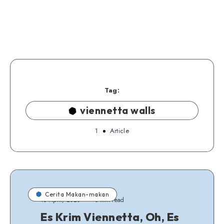
Tag:
viennetta walls
1
Article
Cerita Makan-makan
15 April, 2020
5 min read
Es Krim Viennetta, Oh, Es