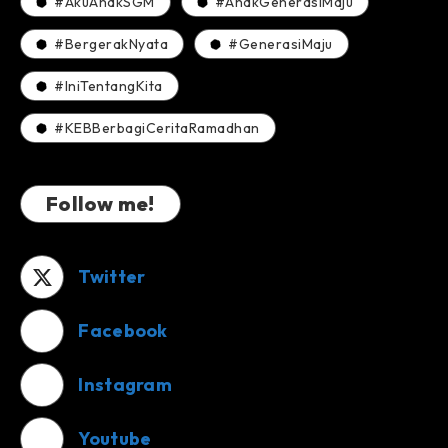
#AkuAnakSGM
#AnakGenerasiMaju
#BergerakNyata
#GenerasiMaju
#IniTentangKita
#KEBBerbagiCeritaRamadhan
Follow me!
Twitter
Facebook
Instagram
Youtube