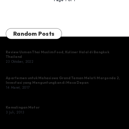
Random Posts
Review Usman Thai Muslim Food, Kuliner Halal di Bangkok
Thailand
23 Oktober, 2022
Apartemen untuk Mahasiswa Grand Taman Melati Margonda 2,
Investasi yang Menguntungkan di Masa Depan
14 Maret, 2017
Kemalingan Motor
3 Juli, 2013