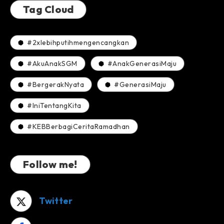
Tag Cloud
#2xlebihputihmengencangkan
#AkuAnakSGM
#AnakGenerasiMaju
#BergerakNyata
#GenerasiMaju
#IniTentangKita
#KEBBerbagiCeritaRamadhan
Follow me!
Twitter