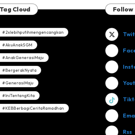
Tag Cloud
Follow
#2xlebihputihmengencangkan
Twit
#AkuAnakSGM
Fac
#AnakGenerasiMaju
Ins
#BergerakNyata
You
#GenerasiMaju
#IniTentangKita
Tikt
#KEBBerbagiCeritaRamadhan
Ema
Rss