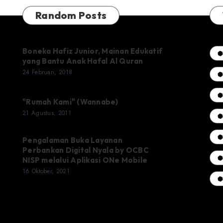
Random Posts
Boneka Hafiz Junior, Mainan Edukatif
yang Bantu Anak Hafal Al Quran
24 Februari, 2018
"Rumah Kami" (Wannabe)
21 Agustus, 2011
Pengalaman Buka Layanan
Perbankan Digital Nyala by OCBC
NISP melalui Aplikasi ONe Mobile
16 Oktober, 2021