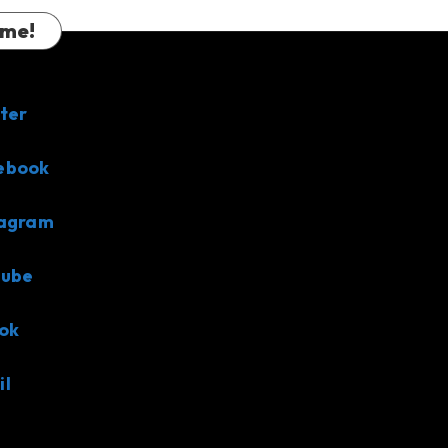
 me!
ter
ebook
tagram
tube
ok
il