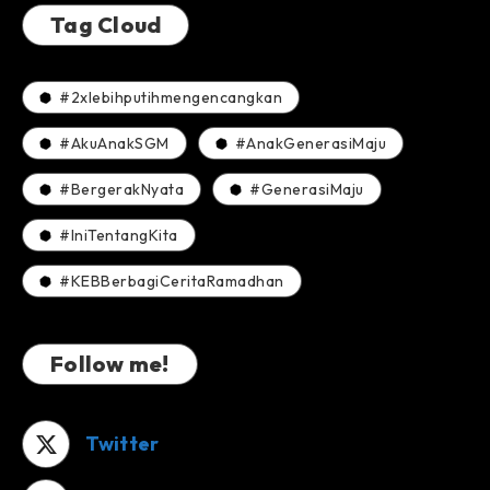
2
Tag Cloud
#2xlebihputihmengencangkan
#AkuAnakSGM
#AnakGenerasiMaju
#BergerakNyata
#GenerasiMaju
#IniTentangKita
#KEBBerbagiCeritaRamadhan
Follow me!
Twitter