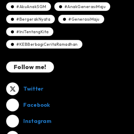
#AkuAnakSGM
#AnakGenerasiMaju
#BergerakNyata
#GenerasiMaju
#IniTentangKita
#KEBBerbagiCeritaRamadhan
Follow me!
Twitter
Facebook
Instagram