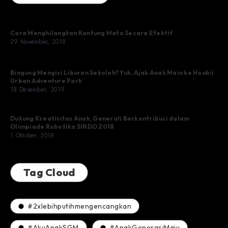
Cara Menghilangkan Kantung Mata Secara Efektif
29 November, 2018
Bingung Mengisi Liburan Sekolah? Yuk, Ajak Anak Main ke Houbii
Urban Adventure Park
18 Desember, 2019
Dukung Kreativitas Anak, Generali Berkontribusi dalam
Olimpiade Robotika SINDO 2018
1 Oktober, 2018
Tag Cloud
#2xlebihputihmengencangkan
#AkuAnakSGM
#AnakGenerasiMaju