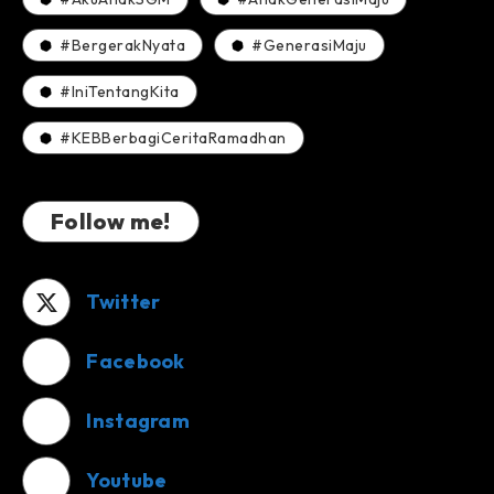
#BergerakNyata
#GenerasiMaju
#IniTentangKita
#KEBBerbagiCeritaRamadhan
Follow me!
Twitter
Facebook
Instagram
Youtube