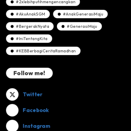
#2xlebihputihmengencangkan
#AkuAnakSGM
#AnakGenerasiMaju
#BergerakNyata
#GenerasiMaju
#IniTentangKita
#KEBBerbagiCeritaRamadhan
Follow me!
Twitter
Facebook
Instagram