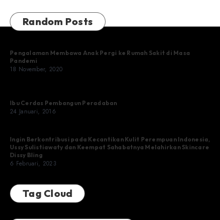
Random Posts
Pengalaman Membawa Anak Pergi ke Rumah Sakit di Masa
Pandemi
18 November, 2020
Ibu Cerdas Pembangun Peradaban
24 Januari, 2016
Ingin Berkontribusi pada Kecantikan Kulit Perempuan Indonesia,
Ussy Sulistiawaty dan Keempat Sahabatnya Melahirkan Skincare
Dissy Bling
6 Februari, 2023
Tag Cloud