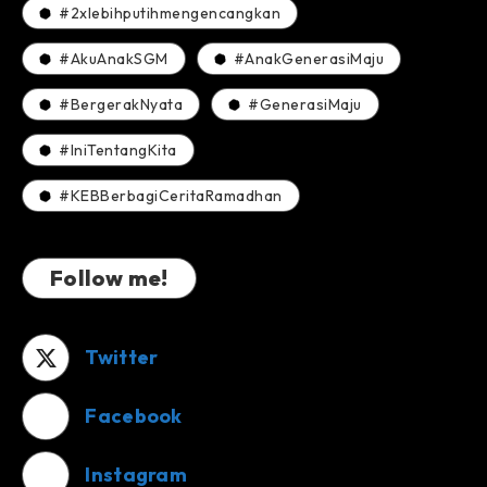
#2xlebihputihmengencangkan
#AkuAnakSGM
#AnakGenerasiMaju
#BergerakNyata
#GenerasiMaju
#IniTentangKita
#KEBBerbagiCeritaRamadhan
Follow me!
Twitter
Facebook
Instagram