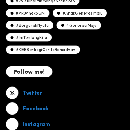
#2xlebihputihmengencangkan
#AkuAnakSGM
#AnakGenerasiMaju
#BergerakNyata
#GenerasiMaju
#IniTentangKita
#KEBBerbagiCeritaRamadhan
Follow me!
Twitter
Facebook
Instagram