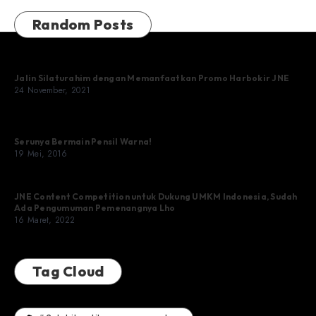
Random Posts
Jalin Silaturahim dengan Memanfaatkan Promo Harbokir JNE
24 November, 2021
Serunya Bermain Pensil Warna!
19 Mei, 2016
JNE Content Competition untuk Dukung UMKM Indonesia, Sudah
Ada Pengumuman Pemenangnya Lho
16 Maret, 2022
Tag Cloud