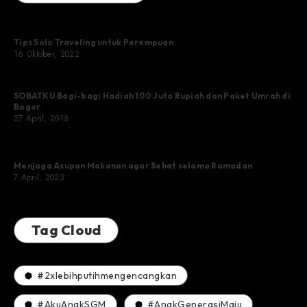
Tips Solo Traveling untuk Perempuan
16 Oktober, 2022
SOBATKU Bagi-bagi Hadiah 100 Juta Rupiah dan Paket Umrah di
Bogor
27 April, 2018
Menjaga Asupan Makanan agar Sehat selama Ramadan
7 April, 2023
Tag Cloud
#2xlebihputihmengencangkan
#AkuAnakSGM
#AnakGenerasiMaju