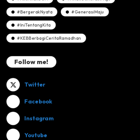
#BergerakNyata
#GenerasiMaju
#IniTentangKita
#KEBBerbagiCeritaRamadhan
Follow me!
Twitter
Facebook
Instagram
Youtube