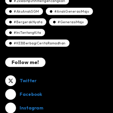
#2xlebihputihmengencangkan
#AkuAnakSGM
#AnakGenerasiMaju
#BergerakNyata
#GenerasiMaju
#IniTentangKita
#KEBBerbagiCeritaRamadhan
Follow me!
Twitter
Facebook
Instagram