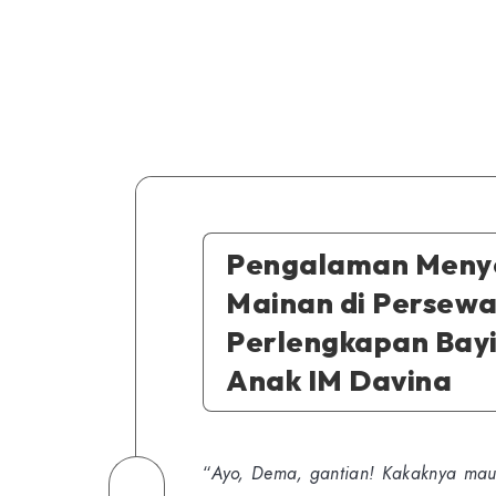
Pengalaman Men
Mainan di Persew
Perlengkapan Bayi
Anak IM Davina
“
Ayo, Dema, gantian! Kakaknya mau
Share