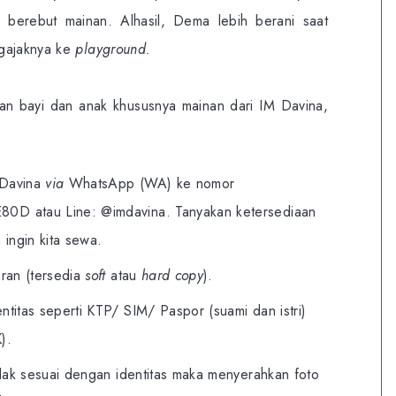
 berebut mainan. Alhasil, Dema lebih berani saat
ngajaknya ke
playground.
n bayi dan anak khususnya mainan dari IM Davina,
 Davina
via
WhatsApp (WA) ke nomor
E80D
atau Line: @imdavina. Tanyakan ketersediaan
ingin kita sewa.
aran (tersedia
soft
atau
hard copy
).
ntitas seperti KTP/ SIM/ Paspor (suami dan istri)
).
tidak sesuai dengan identitas maka menyerahkan foto