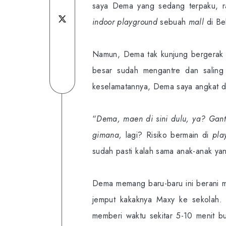
saya Dema yang sedang terpaku, ra
on
Share
indoor playground
sebuah
mall
di Be
Facebook
Share
on
Namun, Dema tak kunjung bergerak da
on
Share
Twitter
besar sudah mengantre dan saling 
Linkedin
on
Share
keselamatannya, Dema saya angkat da
Telegram
on
WhatsApp
“
Dema, maen di sini dulu, ya? Gant
gimana,
lagi? Risiko bermain di
pla
sudah pasti kalah sama anak-anak yan
Dema memang baru-baru ini berani ma
jemput kakaknya Maxy ke sekolah.
memberi waktu sekitar 5-10 menit b