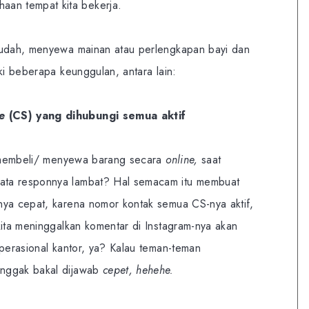
aan tempat kita bekerja.
mudah, menyewa mainan atau perlengkapan bayi dan
ki beberapa keunggulan, antara lain:
e
(CS) yang dihubungi semua aktif
ik membeli/ menyewa barang secara
online,
saat
ata responnya lambat? Hal semacam itu membuat
nya cepat, karena nomor kontak semua CS-nya aktif,
kita meninggalkan komentar di Instagram-nya akan
operasional kantor, ya? Kalau teman-teman
enggak bakal dijawab
cepet,
hehehe.