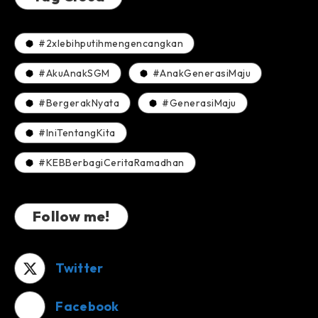
#2xlebihputihmengencangkan
#AkuAnakSGM
#AnakGenerasiMaju
#BergerakNyata
#GenerasiMaju
#IniTentangKita
#KEBBerbagiCeritaRamadhan
Follow me!
Twitter
Facebook