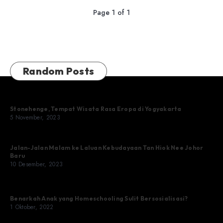
Page 1 of 1
Random Posts
Stonehenge, Tempat Wisata Rasa Eropa di Yogyakarta
5 November, 2023
Jalan-Jalan Malam ke Laluan Kebudayaan Tan Hiok Nee Johor
Baru
10 Desember, 2023
Benarkah Anak yang Homeschooling Sulit Bersosialisasi?
1 Oktober, 2022