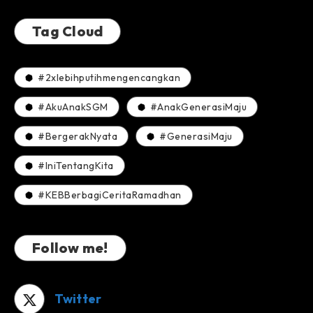
Tag Cloud
#2xlebihputihmengencangkan
#AkuAnakSGM
#AnakGenerasiMaju
#BergerakNyata
#GenerasiMaju
#IniTentangKita
#KEBBerbagiCeritaRamadhan
Follow me!
Twitter