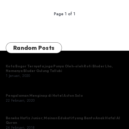
Page 1 of 1
Random Posts
Kota Bogor Ternyata juga Punya Oleh-oleh Roti Bluder Lho,
Namanya Bluder Gulung Tallubi
1 Januari, 2020
Pengalaman Menginap di Hotel Aston Solo
22 Februari, 2020
Boneka Hafiz Junior, Mainan Edukatif yang Bantu Anak Hafal Al
Quran
24 Februari, 2018