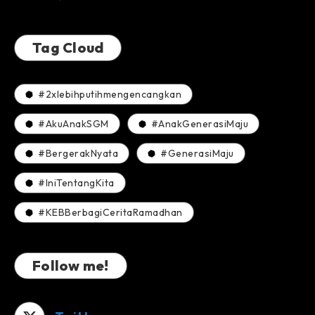
Tag Cloud
#2xlebihputihmengencangkan
#AkuAnakSGM
#AnakGenerasiMaju
#BergerakNyata
#GenerasiMaju
#IniTentangKita
#KEBBerbagiCeritaRamadhan
Follow me!