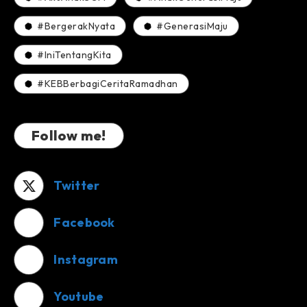
#BergerakNyata
#GenerasiMaju
#IniTentangKita
#KEBBerbagiCeritaRamadhan
Follow me!
Twitter
Facebook
Instagram
Youtube