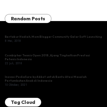
Random Posts
Bertabur Hadiah, Mom Blogger Community Gelar Soft Launching
8 Mei, 2018
Combiphar Tennis Open 2018, Ajang Tingkatkan Prestasi
Petenis Indonesia
22 Juli, 2018
Inovasi PediaSure by Abbot untuk Bantu Atasi Masalah
Pertumbuhan Anak di Indonesia
15 Oktober, 2021
Tag Cloud