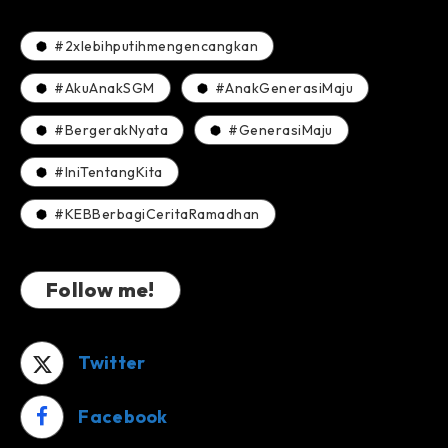
#2xlebihputihmengencangkan
#AkuAnakSGM
#AnakGenerasiMaju
#BergerakNyata
#GenerasiMaju
#IniTentangKita
#KEBBerbagiCeritaRamadhan
Follow me!
Twitter
Facebook