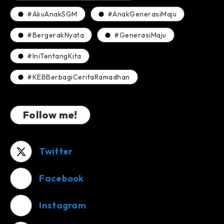
#AkuAnakSGM
#AnakGenerasiMaju
#BergerakNyata
#GenerasiMaju
#IniTentangKita
#KEBBerbagiCeritaRamadhan
Follow me!
Twitter
Facebook
Instagram