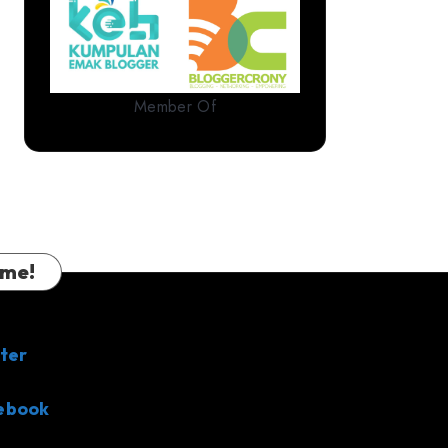
Member Of
 me!
ter
ebook