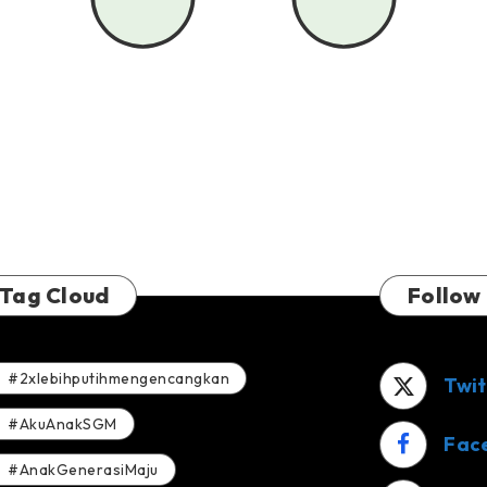
Tag Cloud
Follow
#2xlebihputihmengencangkan
Twit
#AkuAnakSGM
Fac
#AnakGenerasiMaju