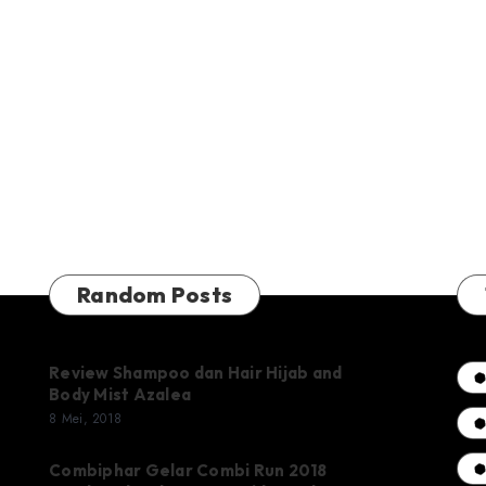
Random Posts
Review Shampoo dan Hair Hijab and
Body Mist Azalea
8 Mei, 2018
Combiphar Gelar Combi Run 2018