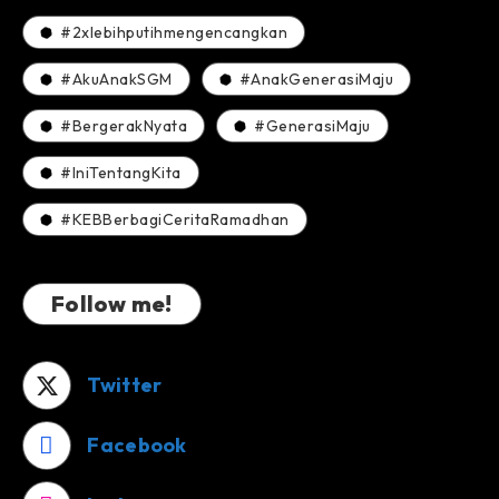
#2xlebihputihmengencangkan
#AkuAnakSGM
#AnakGenerasiMaju
#BergerakNyata
#GenerasiMaju
#IniTentangKita
#KEBBerbagiCeritaRamadhan
Follow me!
Twitter
Facebook