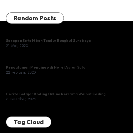
Random Posts
Sarapan Soto Mbah Tandur Rungkut Surabaya
21 Mei, 2023
Pengalaman Menginap di Hotel Aston Solo
22 Februari, 2020
Cerita Belajar Koding Online bersama Walnut Coding
6 Desember, 2022
Tag Cloud