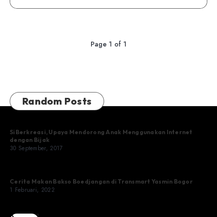
Page 1 of 1
Random Posts
SiBerkreasi, Upaya Mendorong Anak Menggunakan Internet
dengan Bijak
30 September, 2017
Cerita Makan Bakso Boedjangan di Transmart Yasmin Bogor
1 Februari, 2022
3