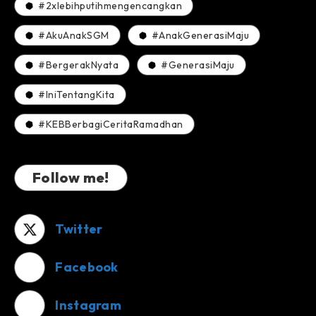
#2xlebihputihmengencangkan
#AkuAnakSGM
#AnakGenerasiMaju
#BergerakNyata
#GenerasiMaju
#IniTentangKita
#KEBBerbagiCeritaRamadhan
Follow me!
Twitter
Facebook
Instagram