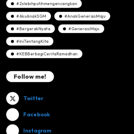
#2xlebihputihmengencangkan
#AkuAnakSGM
#AnakGenerasiMaju
#BergerakNyata
#GenerasiMaju
#IniTentangKita
#KEBBerbagiCeritaRamadhan
Follow me!
Twitter
Facebook
Instagram