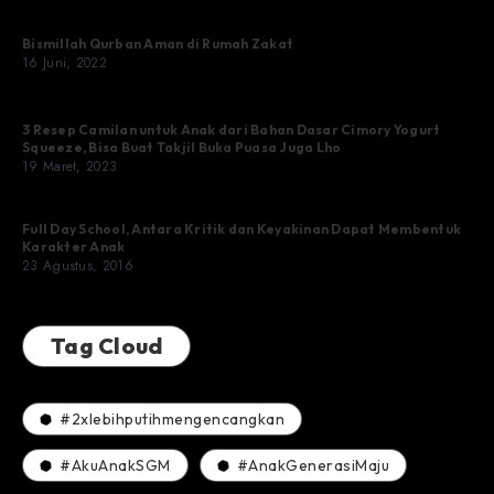
Bismillah Qurban Aman di Rumah Zakat
16 Juni, 2022
3 Resep Camilan untuk Anak dari Bahan Dasar Cimory Yogurt
Squeeze, Bisa Buat Takjil Buka Puasa Juga Lho
19 Maret, 2023
Full Day School, Antara Kritik dan Keyakinan Dapat Membentuk
Karakter Anak
23 Agustus, 2016
Tag Cloud
#2xlebihputihmengencangkan
#AkuAnakSGM
#AnakGenerasiMaju