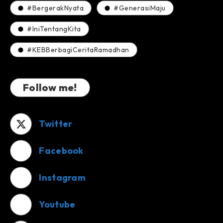
#BergerakNyata
#GenerasiMaju
#IniTentangKita
#KEBBerbagiCeritaRamadhan
Follow me!
Twitter
Facebook
Instagram
Youtube