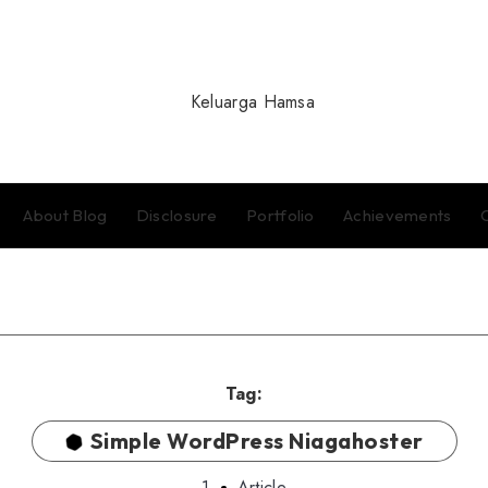
About Blog
Disclosure
Portfolio
Achievements
Tag:
Simple WordPress Niagahoster
1
Article