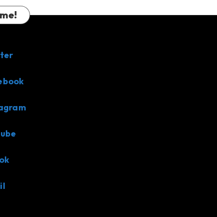
 me!
ter
ebook
tagram
tube
ok
il