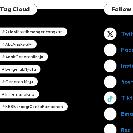
Tag Cloud
Follow
#2xlebihputihmengencangkan
Twit
#AkuAnakSGM
Fac
#AnakGenerasiMaju
Ins
#BergerakNyata
You
#GenerasiMaju
#IniTentangKita
Tikt
#KEBBerbagiCeritaRamadhan
Ema
Rss