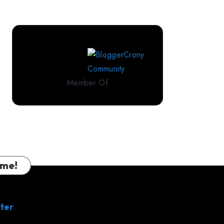
Perlengkapan
Tidur
Premium
dari
IndoLinen
Member Of
 me!
ter