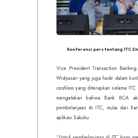
Konferensi pers tentang ITC Sh
Vice President Transaction Bankin
Widyasari yang juga hadir dalam kon
cashless
yang diterapkan selama ITC 
mengatakan bahwa Bank BCA aka
pembelanjaan di ITC, mulai dari K
aplikasi Sakuku.
“
Untuk pembelanjaan di ITC kami me