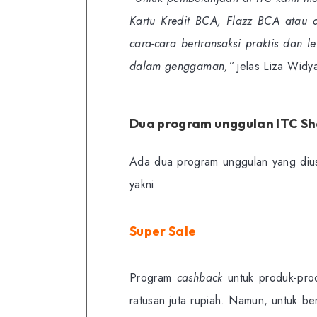
Kartu Kredit BCA, Flazz BCA atau 
cara-cara bertransaksi praktis dan 
dalam genggaman,”
jelas Liza Widya
Dua program unggulan ITC Sh
Ada dua program unggulan yang dius
yakni:
Super Sale
Program
cashback
untuk produk-pr
ratusan juta rupiah. Namun, untuk ber