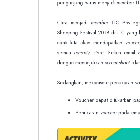
pengunjung harus menjadi
member
IT
Cara menjadi
member
ITC Privileg
Shopping Festival 2018 di ITC yang k
nanti kita akan mendapatkan
vouche
semua
tenant/ store.
Selain email
dengan menunjukkan
screenshoot
ikla
Sedangkan, mekanisme penukaran
vo
Voucher dapat ditukarkan pad
Penukaran
voucher
pada emai