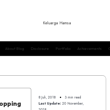
About Blog
Disclosure
Portfolio
Achievements
8 Juli, 2018
3 min read
hopping
Last Update:
20 November,
2018