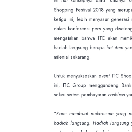
ini
tuh
konsepnya baru. Katanya
s
Shopping Festival 2018 yang meru
ketiga ini, lebih menyasar generasi
dalam konferensi pers yang diselen
mengatakan bahwa ITC akan memika
hadiah langsung berupa
hot item
yan
milenial sekarang.
Untuk menyukseskan
event
ITC Shopp
ini, ITC Group menggandeng Bank
solusi sistem pembayaran
cashless
ya
“
Kami membuat mekanisme yang me
hadiah langsung. Hadiah langsung 