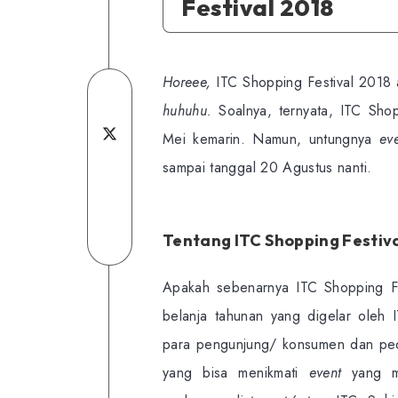
Festival 2018
Horeee,
ITC Shopping Festival 2018 a
Share
huhuhu.
Soalnya, ternyata, ITC Shop
on
Share
Mei kemarin. Namun, untungnya
ev
Facebook
Share
on
sampai tanggal 20 Agustus nanti.
on
Share
Twitter
Linkedin
on
Share
Tentang ITC Shopping Festiv
Telegram
on
Apakah sebenarnya ITC Shopping Fe
WhatsApp
belanja tahunan yang digelar ole
para pengunjung/ konsumen dan ped
yang bisa menikmati
event
yang me