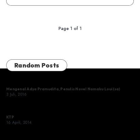
Page 1 of 1
Random Posts
Mengenal Adya Pramudita, Penulis Novel Namaku Loui(sa)
3 Juli, 2016
KTP
16 April, 2014