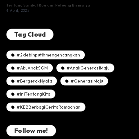
Tentang Sambal Roa dan Peluang Bisnisnya
4 April, 2022
Tag Cloud
#2xlebihputihmengencangkan
#AkuAnakSGM
#AnakGenerasiMaju
#BergerakNyata
#GenerasiMaju
#IniTentangKita
#KEBBerbagiCeritaRamadhan
Follow me!