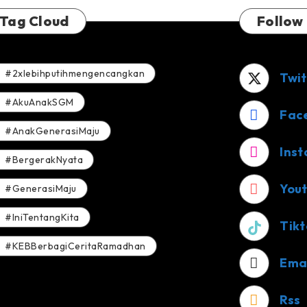
Tag Cloud
Follow
#2xlebihputihmengencangkan
Twit
#AkuAnakSGM
Fac
#AnakGenerasiMaju
Ins
#BergerakNyata
You
#GenerasiMaju
#IniTentangKita
Tikt
#KEBBerbagiCeritaRamadhan
Ema
Rss