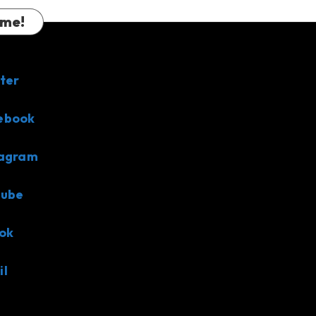
 me!
ter
ebook
tagram
tube
ok
il