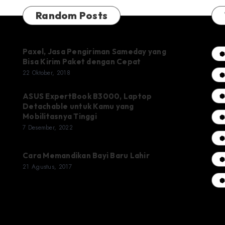
Random Posts
Paxel, Jasa Pengiriman Sameday yang
Bisa Kirim Paket dengan Cepat
22 Oktober, 2018
ASUS ExpertBook B3000, Laptop
Detachable untuk Kamu yang
Mobilitasnya Tinggi
7 Desember, 2022
Cara Memandikan Bayi Baru Lahir
21 Agustus, 2017