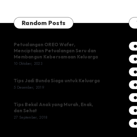
Random Posts
Petualangan OREO Wafer,
Menciptakan Petualangan Seru dan
Membangun Kebersamaan Keluarga
10 Oktober, 2023
Tips Jadi Bunda Siaga untuk Keluarga
5 Desember, 2019
Tips Bekal Anak yang Murah, Enak,
dan Sehat
27 September, 2018