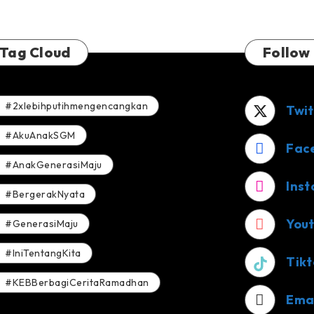
Tag Cloud
Follow
#2xlebihputihmengencangkan
Twit
#AkuAnakSGM
Fac
#AnakGenerasiMaju
Ins
#BergerakNyata
You
#GenerasiMaju
#IniTentangKita
Tikt
#KEBBerbagiCeritaRamadhan
Ema