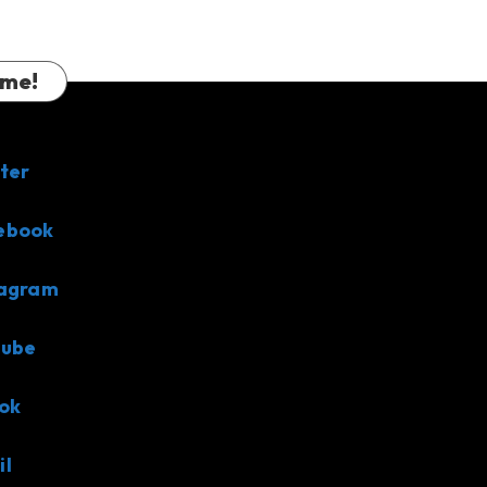
 me!
ter
ebook
tagram
tube
ok
il