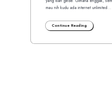
yang kian gede. Gimana enggak, semua
mau nih kudu ada internet unlimited…
Continue Reading