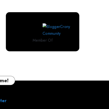
Perlengkapan
Tidur
Premium
dari
IndoLinen
Member Of
 me!
ter