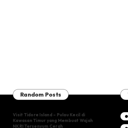
Random Posts
Visit Tidore Island – Pulau Kecil di
Kawasan Timur yang Membuat Wajah
NKRI Tersenyum Cerah