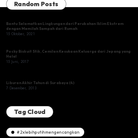
Random Posts
Bantu Selamatkan Lingkungan dari Perubahan Iklim Ekstrem
dengan Memilah Sampah dari Rumah
15 Oktober, 2021
Pocky Biskuit Stik, Cemilan Kesukaan Keluarga dari Jepang yang
Halal
15 Juni, 2017
Liburan Akhir Tahun di Surabaya (4)
7 Desember, 2013
Tag Cloud
#2xlebihputihmengencangkan