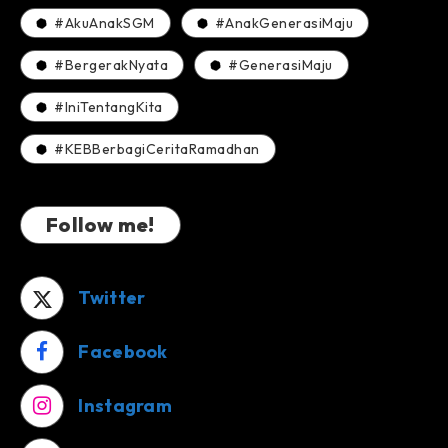
#AkuAnakSGM
#AnakGenerasiMaju
#BergerakNyata
#GenerasiMaju
#IniTentangKita
#KEBBerbagiCeritaRamadhan
Follow me!
Twitter
Facebook
Instagram