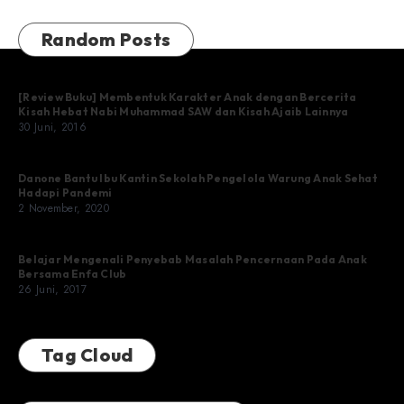
Random Posts
[Review Buku] Membentuk Karakter Anak dengan Bercerita
Kisah Hebat Nabi Muhammad SAW dan Kisah Ajaib Lainnya
30 Juni, 2016
Danone Bantu Ibu Kantin Sekolah Pengelola Warung Anak Sehat
Hadapi Pandemi
2 November, 2020
Belajar Mengenali Penyebab Masalah Pencernaan Pada Anak
Bersama Enfa Club
26 Juni, 2017
Tag Cloud