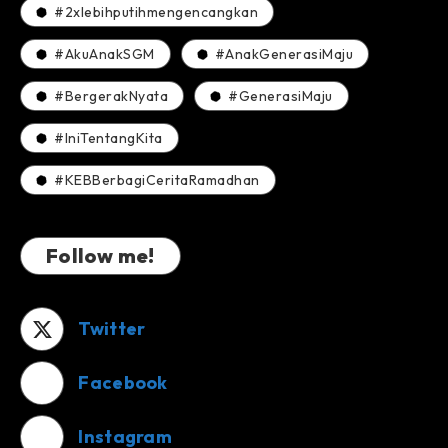
#2xlebihputihmengencangkan
#AkuAnakSGM
#AnakGenerasiMaju
#BergerakNyata
#GenerasiMaju
#IniTentangKita
#KEBBerbagiCeritaRamadhan
Follow me!
Twitter
Facebook
Instagram