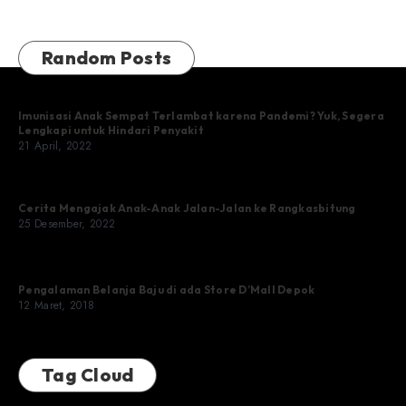
Random Posts
Imunisasi Anak Sempat Terlambat karena Pandemi? Yuk, Segera
Lengkapi untuk Hindari Penyakit
21 April, 2022
Cerita Mengajak Anak-Anak Jalan-Jalan ke Rangkasbitung
25 Desember, 2022
Pengalaman Belanja Baju di ada Store D’Mall Depok
12 Maret, 2018
Tag Cloud