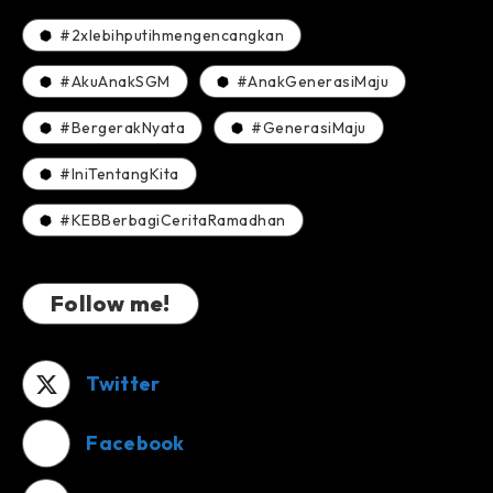
#2xlebihputihmengencangkan
#AkuAnakSGM
#AnakGenerasiMaju
#BergerakNyata
#GenerasiMaju
#IniTentangKita
#KEBBerbagiCeritaRamadhan
Follow me!
Twitter
Facebook