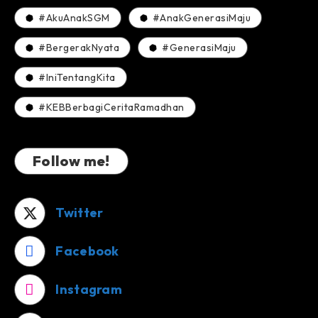
#AkuAnakSGM
#AnakGenerasiMaju
#BergerakNyata
#GenerasiMaju
#IniTentangKita
#KEBBerbagiCeritaRamadhan
Follow me!
Twitter
Facebook
Instagram