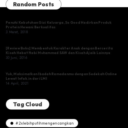
Random Posts
Penuhi Kebutuhan Gizi Keluarga, So Good Hadirkan Produk
Protein Hewani Berkualitas
3 Maret, 2018
[Review Buku] Membentuk Karakter Anak dengan Bercerita
Kisah Hebat Nabi Muhammad SAW dan Kisah Ajaib Lainnya
30 Juni, 2016
Yuk, Maksimalkan Ibadah Ramadanmu dengan Sedekah Online
Lewat Infak.in dari LMI
14 April, 2021
Tag Cloud
#2xlebihputihmengencangkan