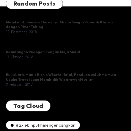
Random Posts
Menikmati Sensasi Derasnya Aliran Sungai Pusur di Klaten
dengan River Tubing
13 Desember, 2018
Keuntungan Ruangan dengan Meja Sudut
17 Oktober, 2016
Buku Laris Manis Bisnis Wisata Halal, Panduan untuk Memulai
Usaha Travel yang Membidik Wisatawan Muslim
3 Februari, 2017
Tag Cloud
#2xlebihputihmengencangkan