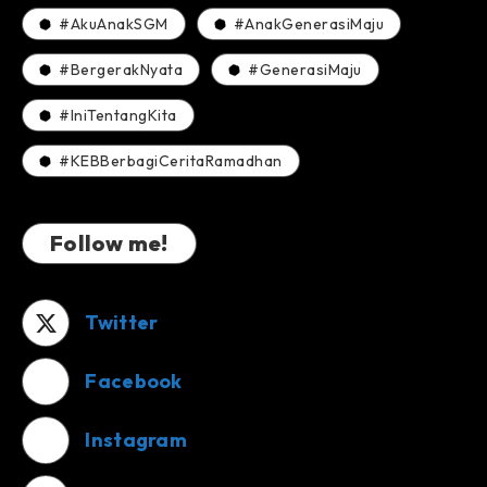
#AkuAnakSGM
#AnakGenerasiMaju
#BergerakNyata
#GenerasiMaju
#IniTentangKita
#KEBBerbagiCeritaRamadhan
Follow me!
Twitter
Facebook
Instagram