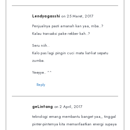
on 25 Maret, 2017
Lendyagasshi
Penjualnya pasti amanah kan yaa, mba..?
Kalau transaksi pake rekber kah..?
Seru niih..
Kalo pas lagi pingin cuci mata liat-liat sepatu
zumba.
Yeeyye.. ^^
Reply
on 2 April, 2017
geLintang
teknologi emang membantu banget yaa,, tinggal
pinter-pinternya kita memanfaatkan energi supaya