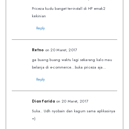
Priceza kudu banget ter-install di HP emak2
kekinian
Reply
on 20 Maret, 2017
Retno
ga buang buang waktu lagi sekarang kalo mau
belanja di e-commerce…buka priceza aja…
Reply
on 20 Maret, 2017
Dian farida
Suka.. Udh nyobain dan kagum sama aplikasinya
=)