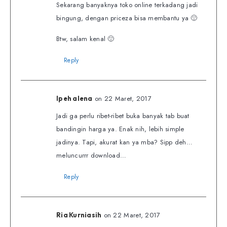
Sekarang banyaknya toko online terkadang jadi
bingung, dengan priceza bisa membantu ya 🙂
Btw, salam kenal 🙂
Reply
on 22 Maret, 2017
Ipeh alena
Jadi ga perlu ribet-ribet buka banyak tab buat
bandingin harga ya. Enak nih, lebih simple
jadinya. Tapi, akurat kan ya mba? Sipp deh…
meluncurrr download…
Reply
on 22 Maret, 2017
Ria Kurniasih