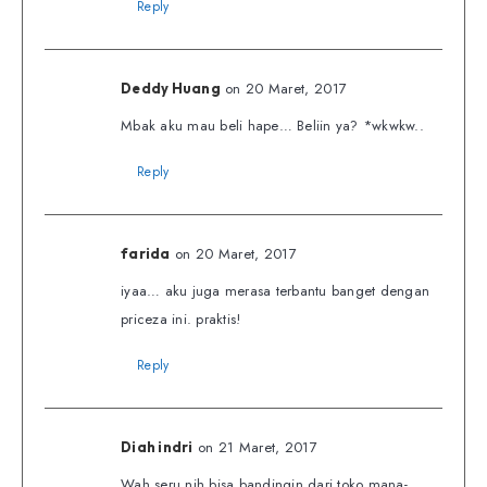
Reply
on 20 Maret, 2017
Deddy Huang
Mbak aku mau beli hape… Beliin ya? *wkwkw..
Reply
on 20 Maret, 2017
farida
iyaa… aku juga merasa terbantu banget dengan
priceza ini. praktis!
Reply
on 21 Maret, 2017
Diah indri
Wah seru nih bisa bandingin dari toko mana-