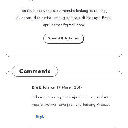
Follow
Website
me
me
Ibu-ibu biasa yang suka menulis tentang parenting,
on
kulineran, dan cerita tentang apa saja di blognya. Email:
on
Twitter
april.hamsa@gmail.com.
Facebook
View All Articles
Comments
on 19 Maret, 2017
Ria Bilqis
Belum pernah saya belanja di Priceza, makasih
mba artikelnya, saya jadi tahu tentang Priceza.
Reply