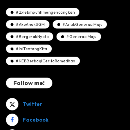
#2xlebihputihmengencangkan
#AkuAnakSGM
#AnakGenerasiMaju
#BergerakNyata
#GenerasiMaju
#IniTentangKita
#KEBBerbagiCeritaRamadhan
Follow me!
Twitter
Facebook