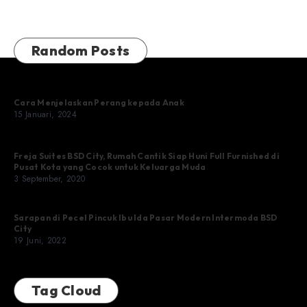
Random Posts
Cara Menjelaskan Perang kepada Anak
15 Januari, 2024
Freja Suites BSD City, Rumah Cantik Siap Huni Full Furnished di
Pusat Kota yang Cocok untuk Keluarga Muda
3 September, 2020
Sarapan di Pecel Pincuk Ibu Ida Pasar Modern Intermoda BSD
City
19 Juni, 2022
Tag Cloud