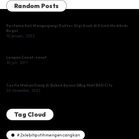
Random Posts
Pertama Kali Mengunjungi Dokter Gigi Anak di Klinik Medikids
Bogor
10 Januari, 2022
Lengan Cenat-cenut
30 Juli, 2011
Cerita Makan Siang di Bebek Renon QBig Mall BSD City
26 November, 2023
Tag Cloud
#2xlebihputihmengencangkan