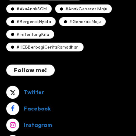
#AkuAnakSGM
#AnakGenerasiMaju
#BergerakNyata
#GenerasiMaju
#IniTentangKita
#KEBBerbagiCeritaRamadhan
Follow me!
Twitter
Facebook
Instagram