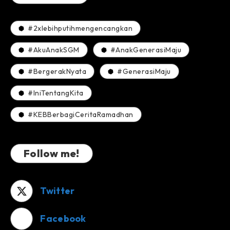
#2xlebihputihmengencangkan
#AkuAnakSGM
#AnakGenerasiMaju
#BergerakNyata
#GenerasiMaju
#IniTentangKita
#KEBBerbagiCeritaRamadhan
Follow me!
Twitter
Facebook