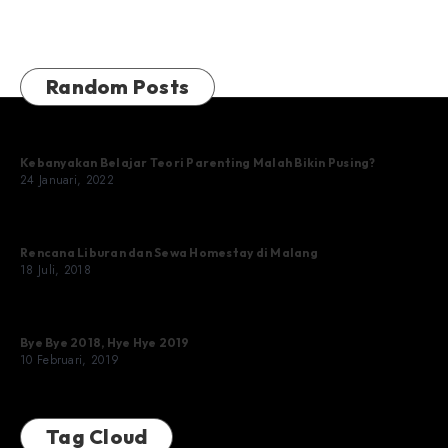
Random Posts
Kebanyakan Belajar Teori Parenting Malah Bikin Pusing?
24 Januari, 2022
Rencana Liburan dan Sewa Homestay di Malang
18 Juli, 2018
Bye Bye 2018, Hye Hye 2019
10 Februari, 2019
Tag Cloud