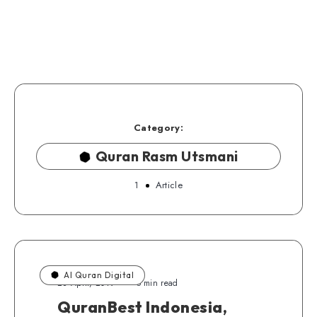
Category:
Quran Rasm Utsmani
1
Article
Al Quran Digital
28 April, 2019
5 min read
QuranBest Indonesia,