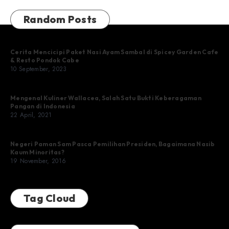
Random Posts
Cerita Mencicipi Paket Nasi Ayam Sambal di Spicey Garden Cafe
& Resto Pondok Cabe
10 September, 2023
Mengenal Kuliner Wallacea, Salah Satu Bukti Keberagaman
Pangan di Indonesia
22 April, 2021
Negeri Paman Sam Pasca Pemilihan Presiden, Bagaimana Nasib
Kaum Minoritas?
19 November, 2016
Tag Cloud