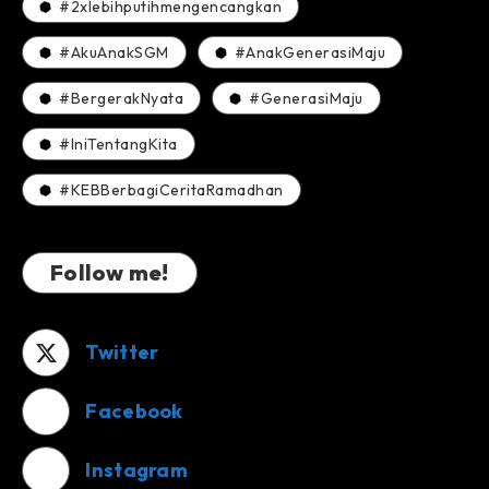
#2xlebihputihmengencangkan
#AkuAnakSGM
#AnakGenerasiMaju
#BergerakNyata
#GenerasiMaju
#IniTentangKita
#KEBBerbagiCeritaRamadhan
Follow me!
Twitter
Facebook
Instagram