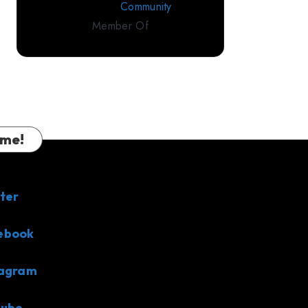
Member Of
 me!
ter
ebook
tagram
tube