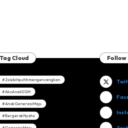
Tag Cloud
Follow
#2xlebihputihmengencangkan
Twit
#AkuAnakSGM
Fac
#AnakGenerasiMaju
Ins
#BergerakNyata
You
#GenerasiMaju