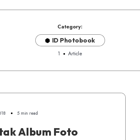
Category:
ID Photobook
1
Article
018
5 min read
tak Album Foto