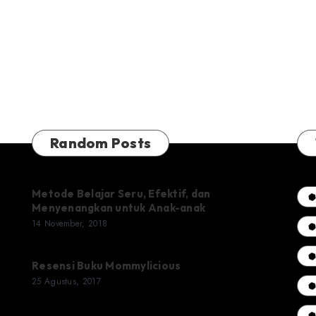
Random Posts
Metode Belajar Seru, Efektif, dan
Menyenangkan untuk Anak-anak
14 November, 2018
Resensi Buku Mommylicious
25 Agustus, 2017