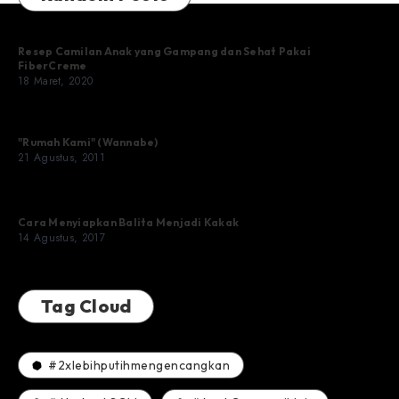
Resep Camilan Anak yang Gampang dan Sehat Pakai
FiberCreme
18 Maret, 2020
"Rumah Kami" (Wannabe)
21 Agustus, 2011
Cara Menyiapkan Balita Menjadi Kakak
14 Agustus, 2017
Tag Cloud
#2xlebihputihmengencangkan