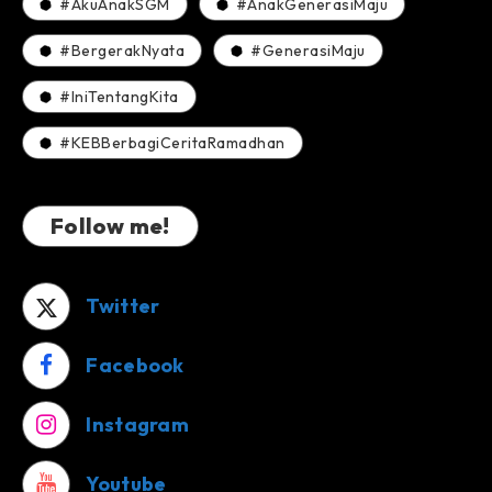
#AkuAnakSGM
#AnakGenerasiMaju
#BergerakNyata
#GenerasiMaju
#IniTentangKita
#KEBBerbagiCeritaRamadhan
Follow me!
Twitter
Facebook
Instagram
Youtube