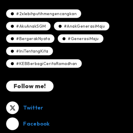
#2xlebihputihmengencangkan
#AkuAnakSGM
#AnakGenerasiMaju
#BergerakNyata
#GenerasiMaju
#IniTentangKita
#KEBBerbagiCeritaRamadhan
Follow me!
Twitter
Facebook