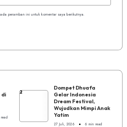
ada peramban ini untuk komentar saya berikutnya.
Dompet Dhuafa
2
Dompet
 di
Gelar Indonesia
Dream Festival,
Dhuafa
Wujudkan Mimpi Anak
Gelar
Yatim
Indonesia
 read
27 Juli, 2026
6 min read
Dream