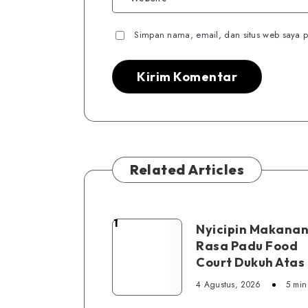
Simpan nama, email, dan situs web saya p
Related Articles
1
Nyicipin
Nyicipin Makanan
Rasa Padu Food
Makanan
Court Dukuh Atas
di
Rasa
4 Agustus, 2026
5 min
Padu