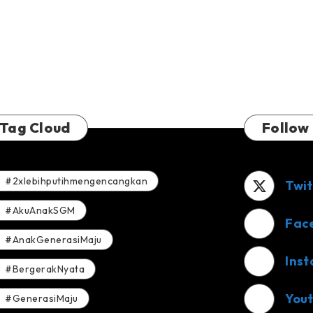
Tag Cloud
Follow
#2xlebihputihmengencangkan
Twit
#AkuAnakSGM
Fac
#AnakGenerasiMaju
Ins
#BergerakNyata
You
#GenerasiMaju