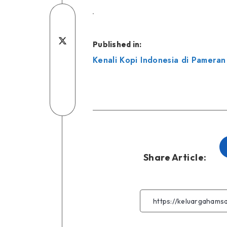
Share
on
Share
Published in:
Navigasi
Facebook
Share
on
Kenali Kopi Indonesia di Pameran
pos
on
Share
Twitter
Linkedin
on
Share
Telegram
on
WhatsApp
Share Article: