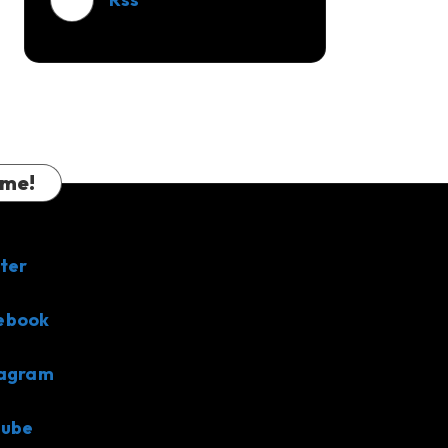
 me!
ter
ebook
tagram
tube