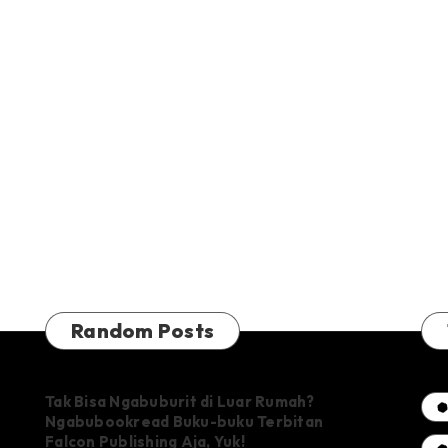
Random Posts
Tak Bisa Ngabuburit di Luar Rumah?
Ngabubookread Buku-buku Terbitan
Falcon Publishing Aja, Yuk!