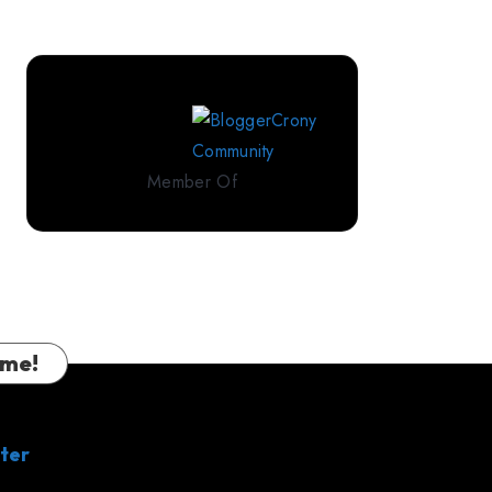
Perlengkapan
Tidur
Premium
dari
IndoLinen
Member Of
 me!
ter