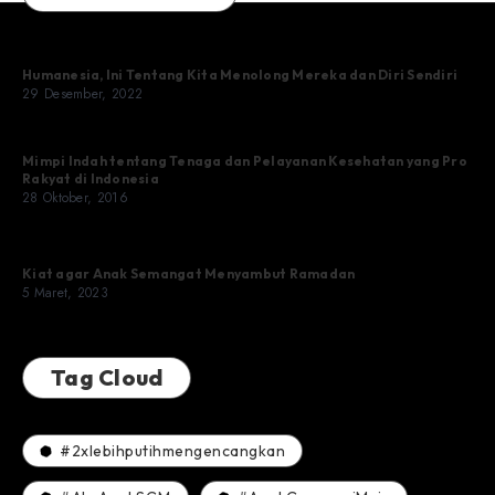
Humanesia, Ini Tentang Kita Menolong Mereka dan Diri Sendiri
29 Desember, 2022
Mimpi Indah tentang Tenaga dan Pelayanan Kesehatan yang Pro
Rakyat di Indonesia
28 Oktober, 2016
Kiat agar Anak Semangat Menyambut Ramadan
5 Maret, 2023
Tag Cloud
#2xlebihputihmengencangkan