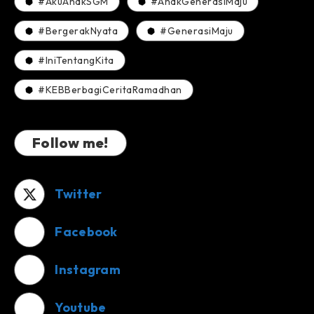
#AkuAnakSGM
#AnakGenerasiMaju
#BergerakNyata
#GenerasiMaju
#IniTentangKita
#KEBBerbagiCeritaRamadhan
Follow me!
Twitter
Facebook
Instagram
Youtube