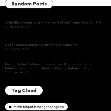
Random Posts
Jalin Silaturahim dengan Memanfaatkan Promo Harbokir JNE
24 November, 2021
Makan Siang di Bakmi GM Bintaro XChange Mall
29 Oktober, 2022
Peringati Hari Pahlawan, Sekretariat Kabinet Republik
Indonesia Gelar Lomba Medsos #MenujuIndonesiaMaju
30 November, 2018
Tag Cloud
#2xlebihputihmengencangkan