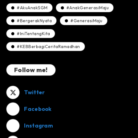
#AkuAnakSGM
#AnakGenerasiMaju
#BergerakNyata
#GenerasiMaju
#IniTentangKita
#KEBBerbagiCeritaRamadhan
Follow me!
Twitter
Facebook
Instagram