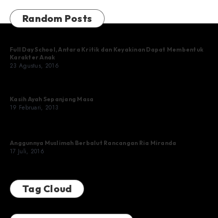
Random Posts
Full Day School, Antara Kritik dan Keyakinan Dapat Membentuk
Karakter Anak
23 Agustus, 2016
Kasih Ayah Sepanjang Masa
19 Februari, 2013
Anggunnya Muslimah Berbalut Rancangan Ria Miranda
17 Juli, 2016
Tag Cloud