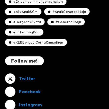
#2xlebihputihmengencangkan
#AkuAnakSGM
#AnakGenerasiMaju
#BergerakNyata
#GenerasiMaju
#IniTentangKita
#KEBBerbagiCeritaRamadhan
Follow me!
Twitter
Facebook
Instagram